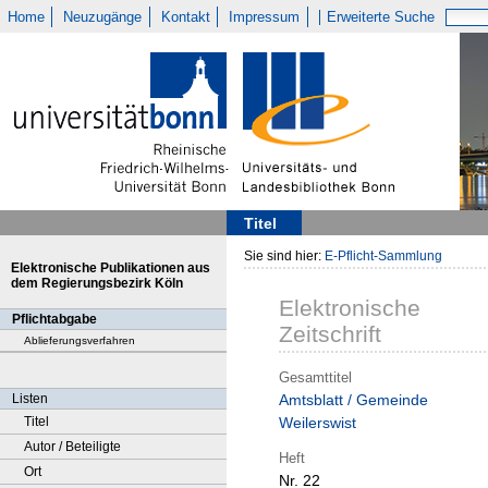
Home
Neuzugänge
Kontakt
Impressum
Erweiterte Suche
Titel
Sie sind hier:
E-Pflicht-Sammlung
Elektronische Publikationen aus
dem Regierungsbezirk Köln
Elektronische
Pflichtabgabe
Zeitschrift
Ablieferungsverfahren
Gesamttitel
Listen
Amtsblatt / Gemeinde
Titel
Weilerswist
Autor / Beteiligte
Heft
Ort
Nr. 22