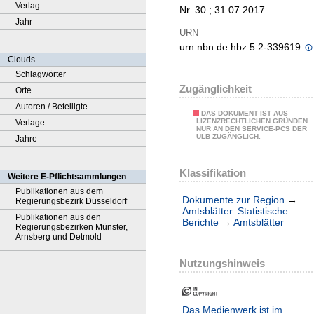
Verlag
Nr. 30 ; 31.07.2017
Jahr
URN
urn:nbn:de:hbz:5:2-339619
Clouds
Schlagwörter
Zugänglichkeit
Orte
Autoren / Beteiligte
DAS DOKUMENT IST AUS
LIZENZRECHTLICHEN GRÜNDEN
Verlage
NUR AN DEN SERVICE-PCS DER
ULB ZUGÄNGLICH.
Jahre
Klassifikation
Weitere E-Pflichtsammlungen
Publikationen aus dem
Dokumente zur Region
→
Regierungsbezirk Düsseldorf
Amtsblätter. Statistische
Publikationen aus den
Berichte
→
Amtsblätter
Regierungsbezirken Münster,
Arnsberg und Detmold
Nutzungshinweis
Das Medienwerk ist im