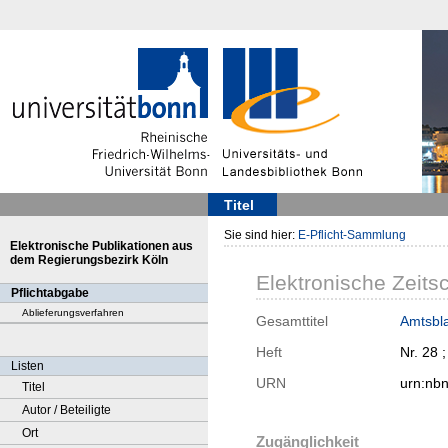
Titel
Sie sind hier:
E-Pflicht-Sammlung
Elektronische Publikationen aus
dem Regierungsbezirk Köln
Elektronische Zeitsc
Pflichtabgabe
Ablieferungsverfahren
Gesamttitel
Amtsbla
Heft
Nr. 28 
Listen
URN
urn:nb
Titel
Autor / Beteiligte
Ort
Zugänglichkeit