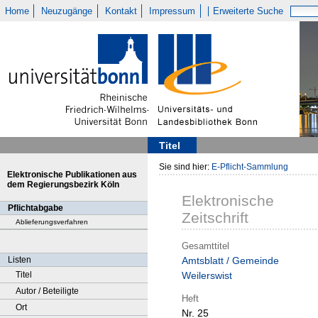
Home
Neuzugänge
Kontakt
Impressum
Erweiterte Suche
Titel
Sie sind hier:
E-Pflicht-Sammlung
Elektronische Publikationen aus
dem Regierungsbezirk Köln
Elektronische
Pflichtabgabe
Zeitschrift
Ablieferungsverfahren
Gesamttitel
Listen
Amtsblatt / Gemeinde
Titel
Weilerswist
Autor / Beteiligte
Heft
Ort
Nr. 25