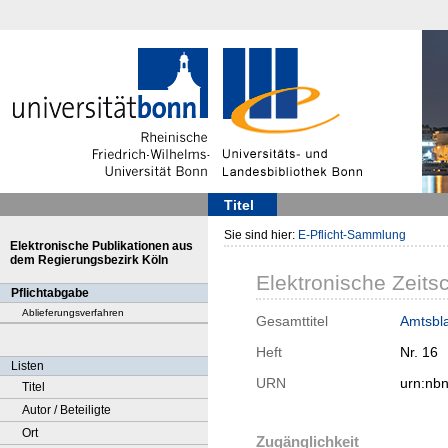
Titel
Sie sind hier:
E-Pflicht-Sammlung
Elektronische Publikationen aus
dem Regierungsbezirk Köln
Elektronische Zeitsc
Pflichtabgabe
Ablieferungsverfahren
Gesamttitel
Amtsbla
Heft
Nr. 16
Listen
URN
urn:nb
Titel
Autor / Beteiligte
Ort
Zugänglichkeit