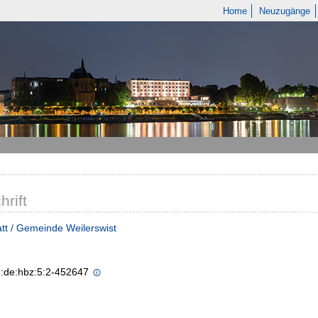
Home
Neuzugänge
hrift
tt / Gemeinde Weilerswist
n:de:hbz:5:2-452647