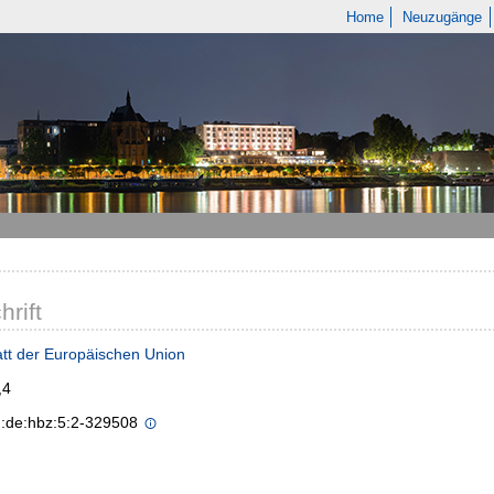
Home
Neuzugänge
hrift
tt der Europäischen Union
,4
n:de:hbz:5:2-329508