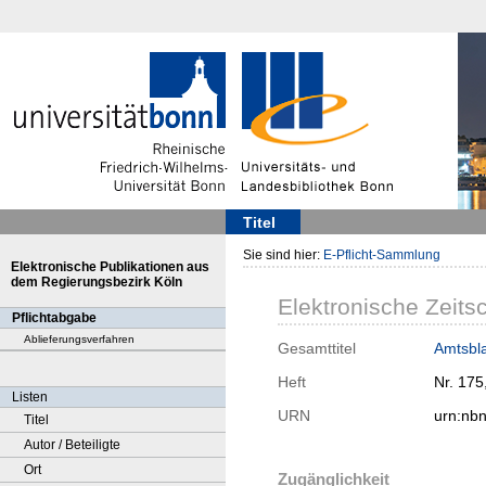
Titel
Sie sind hier:
E-Pflicht-Sammlung
Elektronische Publikationen aus
dem Regierungsbezirk Köln
Elektronische Zeitsc
Pflichtabgabe
Ablieferungsverfahren
Gesamttitel
Amtsbla
Heft
Nr. 175
Listen
URN
urn:nb
Titel
Autor / Beteiligte
Ort
Zugänglichkeit