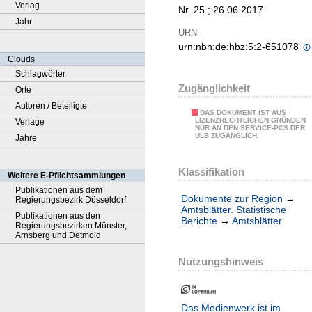
Verlag
Nr. 25 ; 26.06.2017
Jahr
URN
urn:nbn:de:hbz:5:2-651078
Clouds
Schlagwörter
Zugänglichkeit
Orte
Autoren / Beteiligte
DAS DOKUMENT IST AUS
LIZENZRECHTLICHEN GRÜNDEN
Verlage
NUR AN DEN SERVICE-PCS DER
ULB ZUGÄNGLICH.
Jahre
Klassifikation
Weitere E-Pflichtsammlungen
Publikationen aus dem
Dokumente zur Region
→
Regierungsbezirk Düsseldorf
Amtsblätter. Statistische
Publikationen aus den
Berichte
→
Amtsblätter
Regierungsbezirken Münster,
Arnsberg und Detmold
Nutzungshinweis
Das Medienwerk ist im