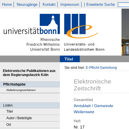
Home
Neuzugänge
Kontakt
Impressum
Erweiterte Suche
Titel
Sie sind hier:
E-Pflicht-Sammlung
Elektronische Publikationen aus
dem Regierungsbezirk Köln
Elektronische
Pflichtabgabe
Zeitschrift
Ablieferungsverfahren
Gesamttitel
Listen
Amtsblatt / Gemeinde
Titel
Weilerswist
Autor / Beteiligte
Heft
Ort
Nr. 17