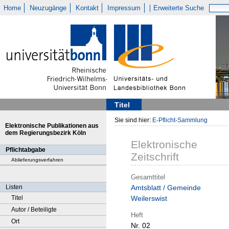
Home
Neuzugänge
Kontakt
Impressum
Erweiterte Suche
Titel
Sie sind hier:
E-Pflicht-Sammlung
Elektronische Publikationen aus
dem Regierungsbezirk Köln
Elektronische
Pflichtabgabe
Zeitschrift
Ablieferungsverfahren
Gesamttitel
Listen
Amtsblatt / Gemeinde
Titel
Weilerswist
Autor / Beteiligte
Heft
Ort
Nr. 02