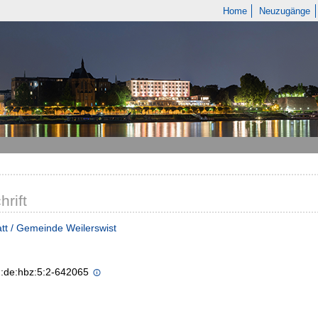
Home
Neuzugänge
hrift
tt / Gemeinde Weilerswist
n:de:hbz:5:2-642065