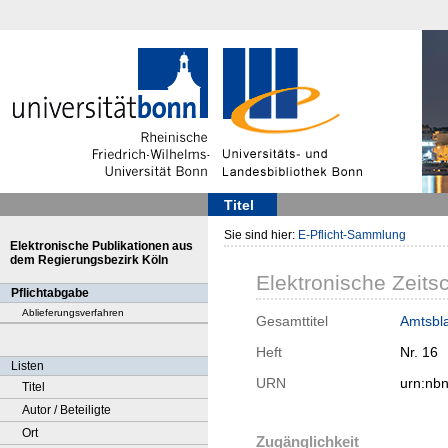
Titel
Sie sind hier:
E-Pflicht-Sammlung
Elektronische Publikationen aus
dem Regierungsbezirk Köln
Elektronische Zeitsc
Pflichtabgabe
Ablieferungsverfahren
Gesamttitel
Amtsbla
Heft
Nr. 16
Listen
URN
urn:nb
Titel
Autor / Beteiligte
Ort
Zugänglichkeit