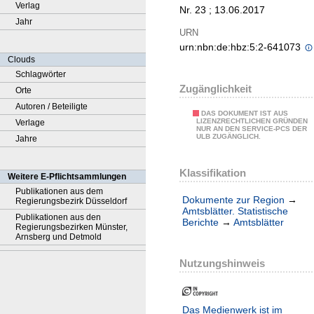
Verlag
Nr. 23 ; 13.06.2017
Jahr
URN
urn:nbn:de:hbz:5:2-641073
Clouds
Schlagwörter
Zugänglichkeit
Orte
Autoren / Beteiligte
DAS DOKUMENT IST AUS
LIZENZRECHTLICHEN GRÜNDEN
Verlage
NUR AN DEN SERVICE-PCS DER
ULB ZUGÄNGLICH.
Jahre
Klassifikation
Weitere E-Pflichtsammlungen
Publikationen aus dem
Dokumente zur Region
→
Regierungsbezirk Düsseldorf
Amtsblätter. Statistische
Publikationen aus den
Berichte
→
Amtsblätter
Regierungsbezirken Münster,
Arnsberg und Detmold
Nutzungshinweis
Das Medienwerk ist im