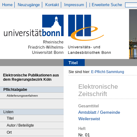
Home
Neuzugänge
Kontakt
Impressum
Erweiterte Suche
Titel
Sie sind hier:
E-Pflicht-Sammlung
Elektronische Publikationen aus
dem Regierungsbezirk Köln
Elektronische
Pflichtabgabe
Zeitschrift
Ablieferungsverfahren
Gesamttitel
Listen
Amtsblatt / Gemeinde
Titel
Weilerswist
Autor / Beteiligte
Heft
Ort
Nr. 01