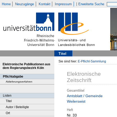
Home
Neuzugänge
Kontakt
Impressum
Erweiterte Suche
Titel
Sie sind hier:
E-Pflicht-Sammlung
Elektronische Publikationen aus
dem Regierungsbezirk Köln
Elektronische
Pflichtabgabe
Zeitschrift
Ablieferungsverfahren
Gesamttitel
Listen
Amtsblatt / Gemeinde
Titel
Weilerswist
Autor / Beteiligte
Heft
Ort
Nr. 33