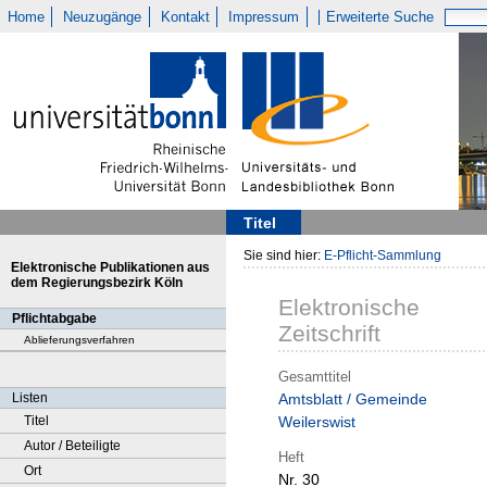
Home
Neuzugänge
Kontakt
Impressum
Erweiterte Suche
Titel
Sie sind hier:
E-Pflicht-Sammlung
Elektronische Publikationen aus
dem Regierungsbezirk Köln
Elektronische
Pflichtabgabe
Zeitschrift
Ablieferungsverfahren
Gesamttitel
Listen
Amtsblatt / Gemeinde
Titel
Weilerswist
Autor / Beteiligte
Heft
Ort
Nr. 30