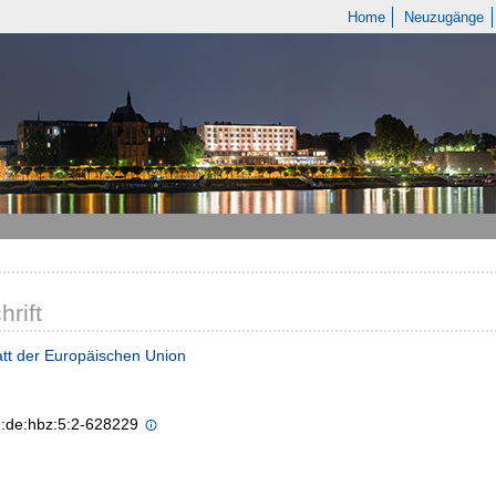
Home
Neuzugänge
hrift
tt der Europäischen Union
n:de:hbz:5:2-628229