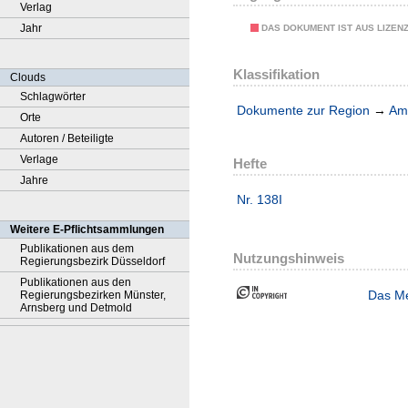
Verlag
Jahr
DAS DOKUMENT IST AUS LIZEN
Klassifikation
Clouds
Schlagwörter
Dokumente zur Region
→
Amt
Orte
Autoren / Beteiligte
Verlage
Hefte
Jahre
Nr. 138I
Weitere E-Pflichtsammlungen
Publikationen aus dem
Nutzungshinweis
Regierungsbezirk Düsseldorf
Publikationen aus den
Das Me
Regierungsbezirken Münster,
Arnsberg und Detmold