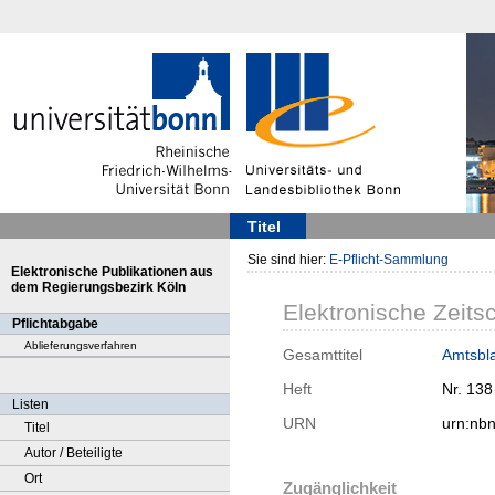
Titel
Sie sind hier:
E-Pflicht-Sammlung
Elektronische Publikationen aus
dem Regierungsbezirk Köln
Elektronische Zeitsc
Pflichtabgabe
Ablieferungsverfahren
Gesamttitel
Amtsbla
Heft
Nr. 138
Listen
URN
urn:nb
Titel
Autor / Beteiligte
Ort
Zugänglichkeit