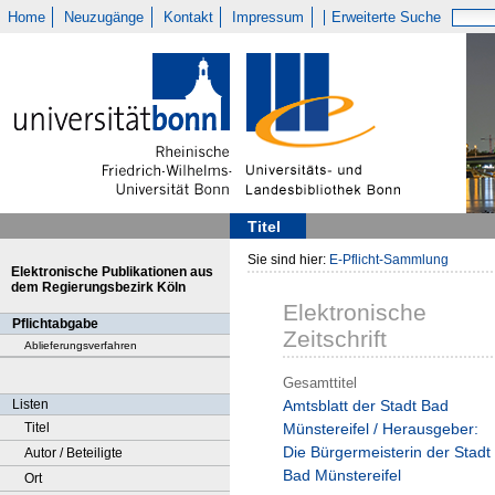
Home
Neuzugänge
Kontakt
Impressum
Erweiterte Suche
Titel
Sie sind hier:
E-Pflicht-Sammlung
Elektronische Publikationen aus
dem Regierungsbezirk Köln
Elektronische
Pflichtabgabe
Zeitschrift
Ablieferungsverfahren
Gesamttitel
Listen
Amtsblatt der Stadt Bad
Titel
Münstereifel / Herausgeber:
Die Bürgermeisterin der Stadt
Autor / Beteiligte
Bad Münstereifel
Ort