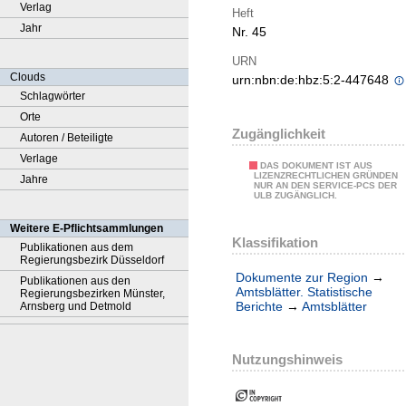
Verlag
Heft
Jahr
Nr. 45
URN
Clouds
urn:nbn:de:hbz:5:2-447648
Schlagwörter
Orte
Zugänglichkeit
Autoren / Beteiligte
Verlage
DAS DOKUMENT IST AUS
LIZENZRECHTLICHEN GRÜNDEN
Jahre
NUR AN DEN SERVICE-PCS DER
ULB ZUGÄNGLICH.
Weitere E-Pflichtsammlungen
Klassifikation
Publikationen aus dem
Regierungsbezirk Düsseldorf
Dokumente zur Region
→
Publikationen aus den
Amtsblätter. Statistische
Regierungsbezirken Münster,
Berichte
→
Amtsblätter
Arnsberg und Detmold
Nutzungshinweis