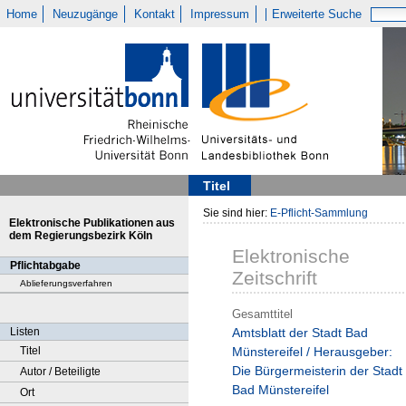
Home
Neuzugänge
Kontakt
Impressum
Erweiterte Suche
Titel
Sie sind hier:
E-Pflicht-Sammlung
Elektronische Publikationen aus
dem Regierungsbezirk Köln
Elektronische
Pflichtabgabe
Zeitschrift
Ablieferungsverfahren
Gesamttitel
Listen
Amtsblatt der Stadt Bad
Titel
Münstereifel / Herausgeber:
Die Bürgermeisterin der Stadt
Autor / Beteiligte
Bad Münstereifel
Ort