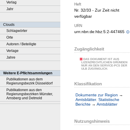
Verlag
Heft
Jahr
Nr. 32/33 - Zur Zeit nicht
verfügbar
Clouds
URN
Schlagwörter
urn:nbn:de:hbz:5:2-447465
Orte
Autoren / Beteiligte
Zugänglichkeit
Verlage
Jahre
DAS DOKUMENT IST AUS
LIZENZRECHTLICHEN GRÜNDEN
NUR AN DEN SERVICE-PCS DER
ULB ZUGÄNGLICH.
Weitere E-Pflichtsammlungen
Publikationen aus dem
Klassifikation
Regierungsbezirk Düsseldorf
Publikationen aus den
Regierungsbezirken Münster,
Dokumente zur Region
→
Arnsberg und Detmold
Amtsblätter. Statistische
Berichte
→
Amtsblätter
Nutzungshinweis