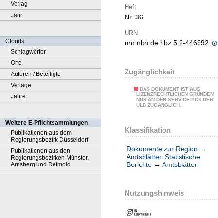
Verlag
Heft
Jahr
Nr. 36
URN
Clouds
urn:nbn:de:hbz:5:2-446992
Schlagwörter
Orte
Zugänglichkeit
Autoren / Beteiligte
Verlage
DAS DOKUMENT IST AUS
LIZENZRECHTLICHEN GRÜNDEN
Jahre
NUR AN DEN SERVICE-PCS DER
ULB ZUGÄNGLICH.
Weitere E-Pflichtsammlungen
Klassifikation
Publikationen aus dem
Regierungsbezirk Düsseldorf
Dokumente zur Region
→
Publikationen aus den
Amtsblätter. Statistische
Regierungsbezirken Münster,
Berichte
→
Amtsblätter
Arnsberg und Detmold
Nutzungshinweis