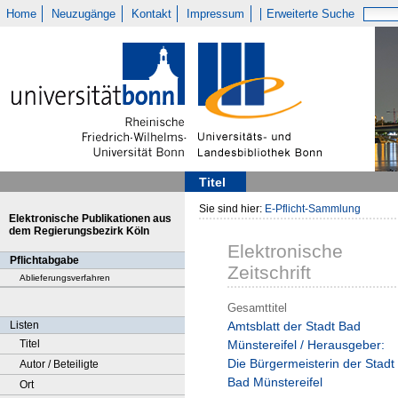
Home
Neuzugänge
Kontakt
Impressum
Erweiterte Suche
Titel
Sie sind hier:
E-Pflicht-Sammlung
Elektronische Publikationen aus
dem Regierungsbezirk Köln
Elektronische
Pflichtabgabe
Zeitschrift
Ablieferungsverfahren
Gesamttitel
Listen
Amtsblatt der Stadt Bad
Titel
Münstereifel / Herausgeber:
Die Bürgermeisterin der Stadt
Autor / Beteiligte
Bad Münstereifel
Ort