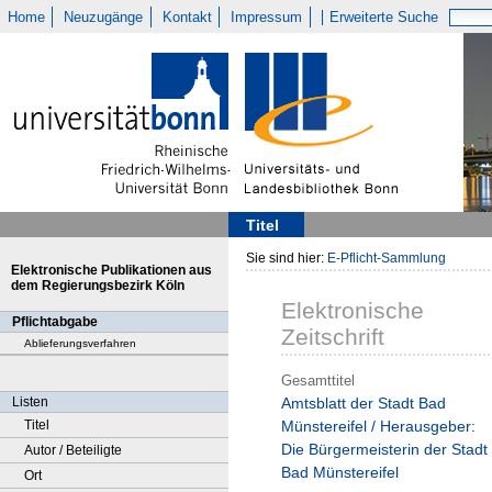
Home
Neuzugänge
Kontakt
Impressum
Erweiterte Suche
Titel
Sie sind hier:
E-Pflicht-Sammlung
Elektronische Publikationen aus
dem Regierungsbezirk Köln
Elektronische
Pflichtabgabe
Zeitschrift
Ablieferungsverfahren
Gesamttitel
Listen
Amtsblatt der Stadt Bad
Titel
Münstereifel / Herausgeber:
Die Bürgermeisterin der Stadt
Autor / Beteiligte
Bad Münstereifel
Ort