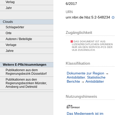
Verlag
6/2017
Jahr
URN
urn:nbn:de:hbz:5:2-548234
Clouds
Schlagwörter
Zugänglichkeit
Orte
Autoren / Beteiligte
DAS DOKUMENT IST AUS
LIZENZRECHTLICHEN GRÜNDEN
Verlage
NUR AN DEN SERVICE-PCS DER
ULB ZUGÄNGLICH.
Jahre
Klassifikation
Weitere E-Pflichtsammlungen
Publikationen aus dem
Dokumente zur Region
→
Regierungsbezirk Düsseldorf
Amtsblätter. Statistische
Publikationen aus den
Berichte
→
Amtsblätter
Regierungsbezirken Münster,
Arnsberg und Detmold
Nutzungshinweis
Das Medienwerk ist im