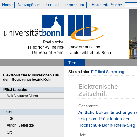
Home
Neuzugänge
Kontakt
Impressum
Erweiterte Suche
Titel
Sie sind hier:
E-Pflicht-Sammlung
Elektronische Publikationen aus
dem Regierungsbezirk Köln
Elektronische
Pflichtabgabe
Zeitschrift
Ablieferungsverfahren
Gesamttitel
Listen
Amtliche Bekanntmachungen 
Titel
hrsg. vom Präsidenten der
Hochschule Bonn-Rhein-Sieg
Autor / Beteiligte
Ort
Heft