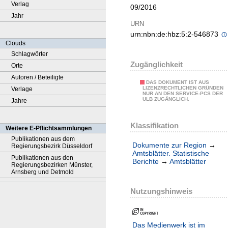
Verlag
09/2016
Jahr
URN
urn:nbn:de:hbz:5:2-546873
Clouds
Schlagwörter
Zugänglichkeit
Orte
Autoren / Beteiligte
DAS DOKUMENT IST AUS
LIZENZRECHTLICHEN GRÜNDEN
Verlage
NUR AN DEN SERVICE-PCS DER
ULB ZUGÄNGLICH.
Jahre
Klassifikation
Weitere E-Pflichtsammlungen
Publikationen aus dem
Dokumente zur Region
→
Regierungsbezirk Düsseldorf
Amtsblätter. Statistische
Publikationen aus den
Berichte
→
Amtsblätter
Regierungsbezirken Münster,
Arnsberg und Detmold
Nutzungshinweis
Das Medienwerk ist im