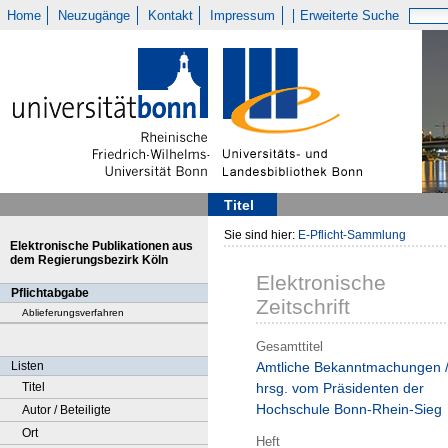
Home
Neuzugänge
Kontakt
Impressum
Erweiterte Suche
Titel
Sie sind hier:
E-Pflicht-Sammlung
Elektronische Publikationen aus
dem Regierungsbezirk Köln
Elektronische
Pflichtabgabe
Zeitschrift
Ablieferungsverfahren
Gesamttitel
Listen
Amtliche Bekanntmachungen 
Titel
hrsg. vom Präsidenten der
Hochschule Bonn-Rhein-Sieg
Autor / Beteiligte
Ort
Heft