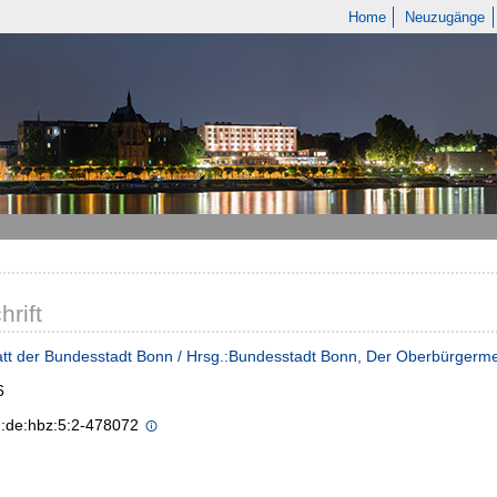
Home
Neuzugänge
hrift
tt der Bundesstadt Bonn / Hrsg.:Bundesstadt Bonn, Der Oberbürgerme
6
n:de:hbz:5:2-478072