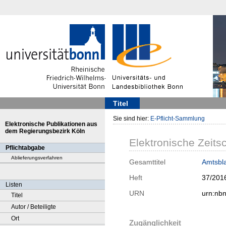
Titel
Sie sind hier:
E-Pflicht-Sammlung
Elektronische Publikationen aus
dem Regierungsbezirk Köln
Elektronische Zeitsc
Pflichtabgabe
Ablieferungsverfahren
Gesamttitel
Amtsbla
Heft
37/201
Listen
URN
urn:nb
Titel
Autor / Beteiligte
Ort
Zugänglichkeit