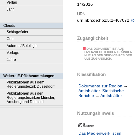
Verlag
14/2016
Jahr
URN
urn:nbn:de:hbz:5:2-467072
Clouds
Schlagwörter
Zugänglichkeit
Orte
Autoren / Beteiligte
DAS DOKUMENT IST AUS
LIZENZRECHTLICHEN GRÜNDEN
Verlage
NUR AN DEN SERVICE-PCS DER
ULB ZUGÄNGLICH.
Jahre
Klassifikation
Weitere E-Pflichtsammlungen
Publikationen aus dem
Dokumente zur Region
→
Regierungsbezirk Düsseldorf
Amtsblätter. Statistische
Publikationen aus den
Berichte
→
Amtsblätter
Regierungsbezirken Münster,
Arnsberg und Detmold
Nutzungshinweis
Das Medienwerk ist im