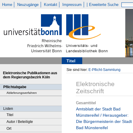
Home
Neuzugänge
Kontakt
Impressum
Erweiterte Suche
Titel
Sie sind hier:
E-Pflicht-Sammlung
Elektronische Publikationen aus
dem Regierungsbezirk Köln
Elektronische
Pflichtabgabe
Zeitschrift
Ablieferungsverfahren
Gesamttitel
Listen
Amtsblatt der Stadt Bad
Titel
Münstereifel / Herausgeber:
Die Bürgermeisterin der Stadt
Autor / Beteiligte
Bad Münstereifel
Ort