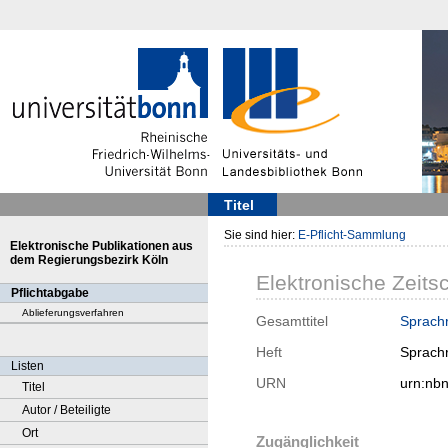
Titel
Sie sind hier:
E-Pflicht-Sammlung
Elektronische Publikationen aus
dem Regierungsbezirk Köln
Elektronische Zeitsc
Pflichtabgabe
Ablieferungsverfahren
Gesamttitel
Sprachr
Heft
Sprachr
Listen
URN
urn:nb
Titel
Autor / Beteiligte
Ort
Zugänglichkeit