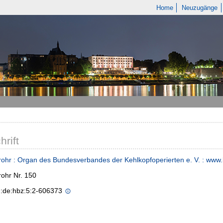
Home
Neuzugänge
hrift
ohr : Organ des Bundesverbandes der Kehlkopfoperierten e. V. : www.
ohr Nr. 150
n:de:hbz:5:2-606373