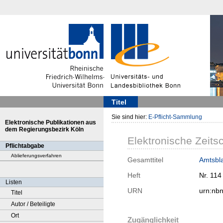
Titel
Sie sind hier:
E-Pflicht-Sammlung
Elektronische Publikationen aus
dem Regierungsbezirk Köln
Elektronische Zeitsc
Pflichtabgabe
Ablieferungsverfahren
Gesamttitel
Amtsbla
Heft
Nr. 114
Listen
URN
urn:nb
Titel
Autor / Beteiligte
Ort
Zugänglichkeit