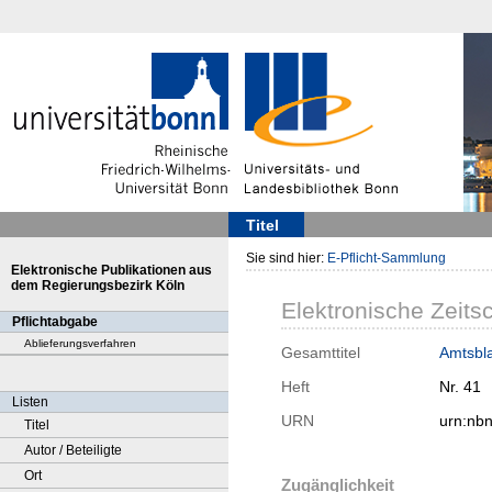
Titel
Sie sind hier:
E-Pflicht-Sammlung
Elektronische Publikationen aus
dem Regierungsbezirk Köln
Elektronische Zeitsc
Pflichtabgabe
Ablieferungsverfahren
Gesamttitel
Amtsbla
Heft
Nr. 41
Listen
URN
urn:nb
Titel
Autor / Beteiligte
Ort
Zugänglichkeit