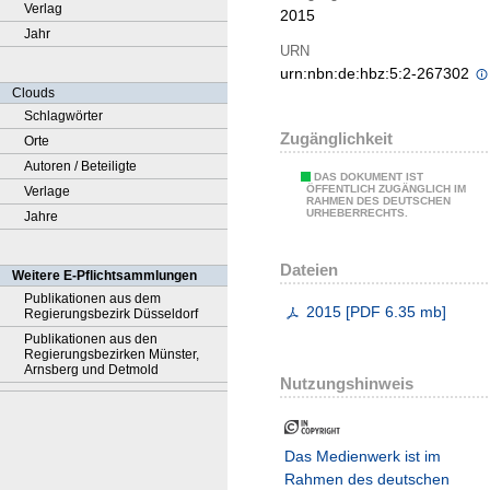
Verlag
2015
Jahr
URN
urn:nbn:de:hbz:5:2-267302
Clouds
Schlagwörter
Zugänglichkeit
Orte
Autoren / Beteiligte
DAS DOKUMENT IST
ÖFFENTLICH ZUGÄNGLICH IM
Verlage
RAHMEN DES DEUTSCHEN
URHEBERRECHTS.
Jahre
Dateien
Weitere E-Pflichtsammlungen
Publikationen aus dem
2015
[
PDF
6.35 mb
]
Regierungsbezirk Düsseldorf
Publikationen aus den
Regierungsbezirken Münster,
Arnsberg und Detmold
Nutzungshinweis
Das Medienwerk ist im
Rahmen des deutschen