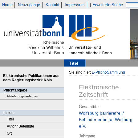
Home
Neuzugänge
Kontakt
Impressum
Erweiterte Suche
Titel
Sie sind hier:
E-Pflicht-Sammlung
Elektronische Publikationen aus
dem Regierungsbezirk Köln
Elektronische
Pflichtabgabe
Zeitschrift
Ablieferungsverfahren
Gesamttitel
Listen
Wolfsburg barrierefrei /
Titel
Behindertenbeirat Wolfburg
e.V.
Autor / Beteiligte
Ort
Jahrgang