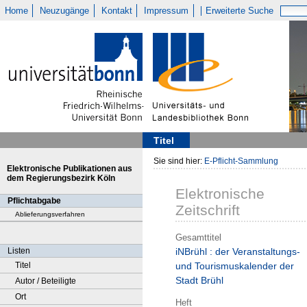
Home
Neuzugänge
Kontakt
Impressum
Erweiterte Suche
Titel
Sie sind hier:
E-Pflicht-Sammlung
Elektronische Publikationen aus
dem Regierungsbezirk Köln
Elektronische
Pflichtabgabe
Zeitschrift
Ablieferungsverfahren
Gesamttitel
Listen
iNBrühl : der Veranstaltungs-
Titel
und Tourismuskalender der
Stadt Brühl
Autor / Beteiligte
Ort
Heft