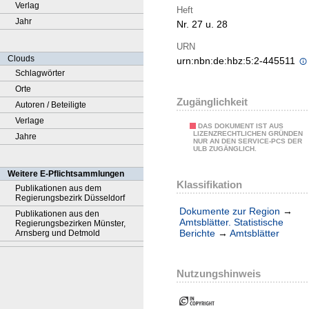
Verlag
Heft
Jahr
Nr. 27 u. 28
URN
Clouds
urn:nbn:de:hbz:5:2-445511
Schlagwörter
Orte
Zugänglichkeit
Autoren / Beteiligte
Verlage
DAS DOKUMENT IST AUS
LIZENZRECHTLICHEN GRÜNDEN
Jahre
NUR AN DEN SERVICE-PCS DER
ULB ZUGÄNGLICH.
Weitere E-Pflichtsammlungen
Klassifikation
Publikationen aus dem
Regierungsbezirk Düsseldorf
Dokumente zur Region
→
Publikationen aus den
Amtsblätter. Statistische
Regierungsbezirken Münster,
Berichte
→
Amtsblätter
Arnsberg und Detmold
Nutzungshinweis