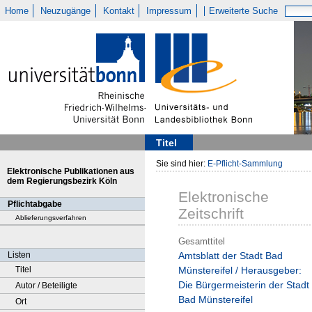
Home
Neuzugänge
Kontakt
Impressum
Erweiterte Suche
Titel
Sie sind hier:
E-Pflicht-Sammlung
Elektronische Publikationen aus
dem Regierungsbezirk Köln
Elektronische
Pflichtabgabe
Zeitschrift
Ablieferungsverfahren
Gesamttitel
Listen
Amtsblatt der Stadt Bad
Titel
Münstereifel / Herausgeber:
Die Bürgermeisterin der Stadt
Autor / Beteiligte
Bad Münstereifel
Ort