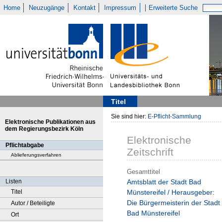
Home
Neuzugänge
Kontakt
Impressum
Erweiterte Suche
Titel
Sie sind hier:
E-Pflicht-Sammlung
Elektronische Publikationen aus
dem Regierungsbezirk Köln
Elektronische
Pflichtabgabe
Zeitschrift
Ablieferungsverfahren
Gesamttitel
Listen
Amtsblatt der Stadt Bad
Titel
Münstereifel / Herausgeber:
Die Bürgermeisterin der Stadt
Autor / Beteiligte
Bad Münstereifel
Ort