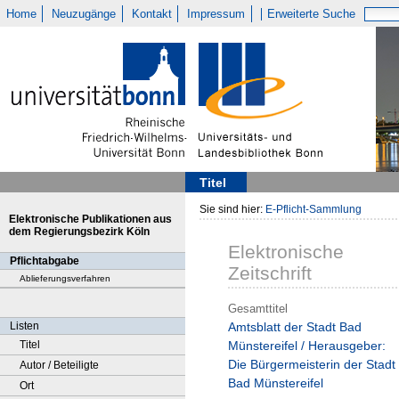
Home
Neuzugänge
Kontakt
Impressum
Erweiterte Suche
Titel
Sie sind hier:
E-Pflicht-Sammlung
Elektronische Publikationen aus
dem Regierungsbezirk Köln
Elektronische
Pflichtabgabe
Zeitschrift
Ablieferungsverfahren
Gesamttitel
Listen
Amtsblatt der Stadt Bad
Titel
Münstereifel / Herausgeber:
Die Bürgermeisterin der Stadt
Autor / Beteiligte
Bad Münstereifel
Ort