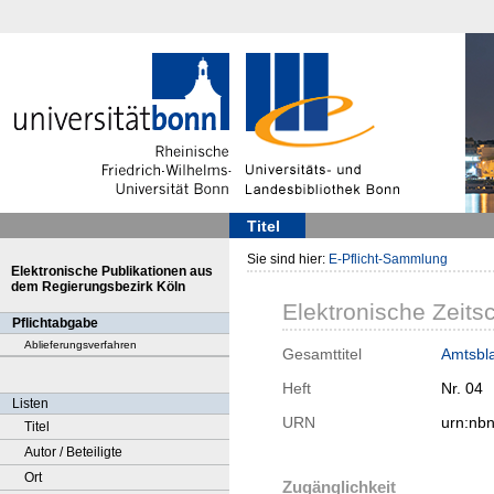
Titel
Sie sind hier:
E-Pflicht-Sammlung
Elektronische Publikationen aus
dem Regierungsbezirk Köln
Elektronische Zeitsc
Pflichtabgabe
Ablieferungsverfahren
Gesamttitel
Amtsbla
Heft
Nr. 04
Listen
URN
urn:nb
Titel
Autor / Beteiligte
Ort
Zugänglichkeit