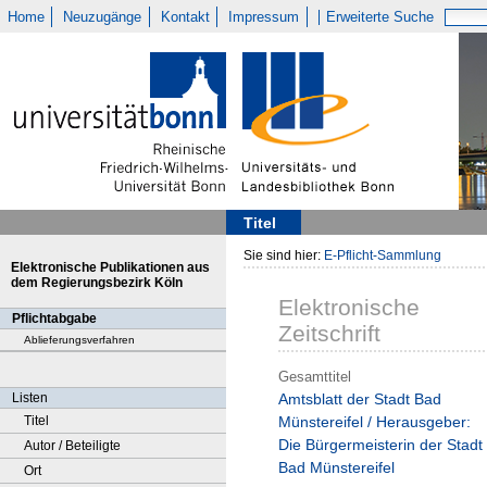
Home
Neuzugänge
Kontakt
Impressum
Erweiterte Suche
Titel
Sie sind hier:
E-Pflicht-Sammlung
Elektronische Publikationen aus
dem Regierungsbezirk Köln
Elektronische
Pflichtabgabe
Zeitschrift
Ablieferungsverfahren
Gesamttitel
Listen
Amtsblatt der Stadt Bad
Titel
Münstereifel / Herausgeber:
Die Bürgermeisterin der Stadt
Autor / Beteiligte
Bad Münstereifel
Ort