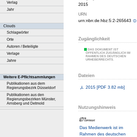
Verlag
2015
Jahr
URN
urn:nbn:de:hbz:5:2-265643
Clouds
Schlagwörter
Zugänglichkeit
Orte
Autoren / Beteiligte
DAS DOKUMENT IST
ÖFFENTLICH ZUGÄNGLICH IM
Verlage
RAHMEN DES DEUTSCHEN
URHEBERRECHTS.
Jahre
Dateien
Weitere E-Pflichtsammlungen
Publikationen aus dem
2015
[
PDF
3.82 mb
]
Regierungsbezirk Düsseldorf
Publikationen aus den
Regierungsbezirken Münster,
Arnsberg und Detmold
Nutzungshinweis
Das Medienwerk ist im
Rahmen des deutschen