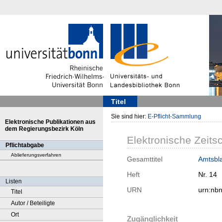
Titel
Sie sind hier:
E-Pflicht-Sammlung
Elektronische Publikationen aus
dem Regierungsbezirk Köln
Elektronische Zeitsc
Pflichtabgabe
Ablieferungsverfahren
Gesamttitel
Amtsbla
Heft
Nr. 14
Listen
URN
urn:nb
Titel
Autor / Beteiligte
Ort
Zugänglichkeit