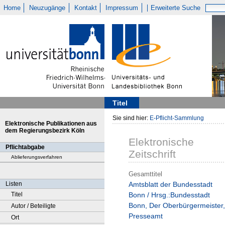
Home
Neuzugänge
Kontakt
Impressum
Erweiterte Suche
Titel
Sie sind hier:
E-Pflicht-Sammlung
Elektronische Publikationen aus
dem Regierungsbezirk Köln
Elektronische
Pflichtabgabe
Zeitschrift
Ablieferungsverfahren
Gesamttitel
Listen
Amtsblatt der Bundesstadt
Titel
Bonn / Hrsg.:Bundesstadt
Bonn, Der Oberbürgermeister,
Autor / Beteiligte
Presseamt
Ort