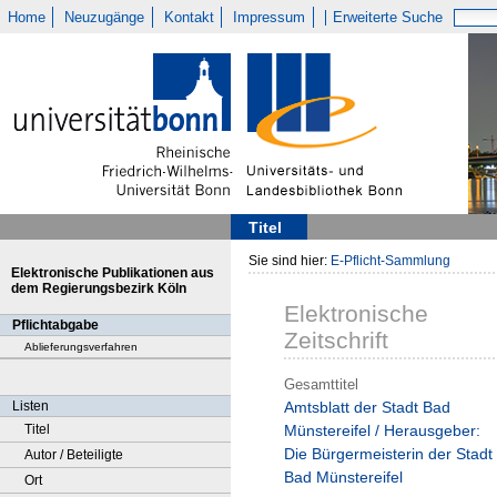
Home
Neuzugänge
Kontakt
Impressum
Erweiterte Suche
Titel
Sie sind hier:
E-Pflicht-Sammlung
Elektronische Publikationen aus
dem Regierungsbezirk Köln
Elektronische
Pflichtabgabe
Zeitschrift
Ablieferungsverfahren
Gesamttitel
Listen
Amtsblatt der Stadt Bad
Titel
Münstereifel / Herausgeber:
Die Bürgermeisterin der Stadt
Autor / Beteiligte
Bad Münstereifel
Ort