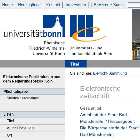
Home
Neuzugänge
Kontakt
Impressum
Erweiterte Suche
Titel
Sie sind hier:
E-Pflicht-Sammlung
Elektronische Publikationen aus
dem Regierungsbezirk Köln
Elektronische
Pflichtabgabe
Zeitschrift
Ablieferungsverfahren
Gesamttitel
Listen
Amtsblatt der Stadt Bad
Titel
Münstereifel / Herausgeber:
Die Bürgermeisterin der Stadt
Autor / Beteiligte
Bad Münstereifel
Ort