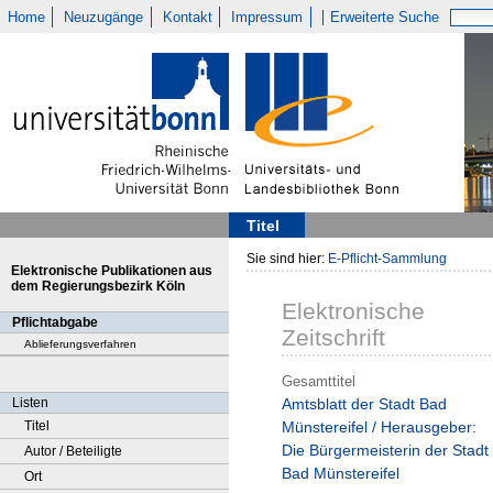
Home
Neuzugänge
Kontakt
Impressum
Erweiterte Suche
Titel
Sie sind hier:
E-Pflicht-Sammlung
Elektronische Publikationen aus
dem Regierungsbezirk Köln
Elektronische
Pflichtabgabe
Zeitschrift
Ablieferungsverfahren
Gesamttitel
Listen
Amtsblatt der Stadt Bad
Titel
Münstereifel / Herausgeber:
Die Bürgermeisterin der Stadt
Autor / Beteiligte
Bad Münstereifel
Ort