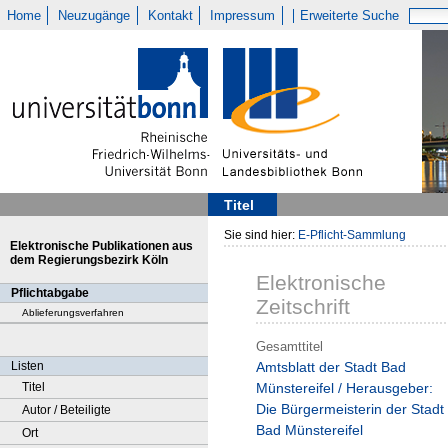
Home
Neuzugänge
Kontakt
Impressum
Erweiterte Suche
Titel
Sie sind hier:
E-Pflicht-Sammlung
Elektronische Publikationen aus
dem Regierungsbezirk Köln
Elektronische
Pflichtabgabe
Zeitschrift
Ablieferungsverfahren
Gesamttitel
Listen
Amtsblatt der Stadt Bad
Titel
Münstereifel / Herausgeber:
Die Bürgermeisterin der Stadt
Autor / Beteiligte
Bad Münstereifel
Ort