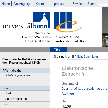
Home
Neuzugänge
Kontakt
Impressum
Erweiterte Suche
Titel
Sie sind hier:
E-Pflicht-Sammlung
Elektronische Publikationen aus
dem Regierungsbezirk Köln
Elektronische
Pflichtabgabe
Zeitschrift
Ablieferungsverfahren
Gesamttitel
Listen
Journal of large-scale researc
Titel
facilities
Autor / Beteiligte
Heft
Ort
H.108