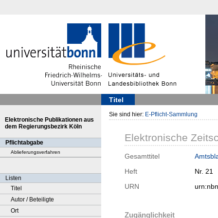
Titel
Sie sind hier:
E-Pflicht-Sammlung
Elektronische Publikationen aus
dem Regierungsbezirk Köln
Elektronische Zeitsc
Pflichtabgabe
Ablieferungsverfahren
Gesamttitel
Amtsbla
Heft
Nr. 21
Listen
URN
urn:nb
Titel
Autor / Beteiligte
Ort
Zugänglichkeit