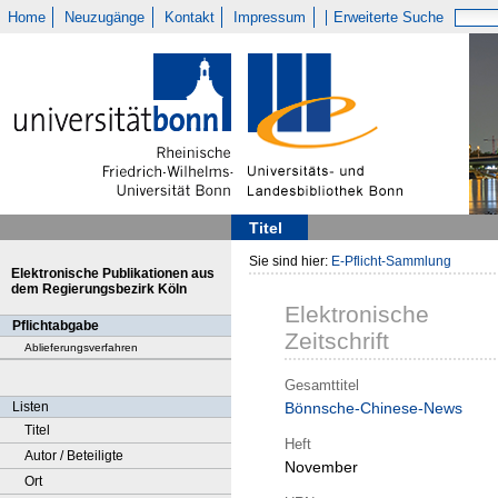
Home
Neuzugänge
Kontakt
Impressum
Erweiterte Suche
Titel
Sie sind hier:
E-Pflicht-Sammlung
Elektronische Publikationen aus
dem Regierungsbezirk Köln
Elektronische
Pflichtabgabe
Zeitschrift
Ablieferungsverfahren
Gesamttitel
Listen
Bönnsche-Chinese-News
Titel
Heft
Autor / Beteiligte
November
Ort