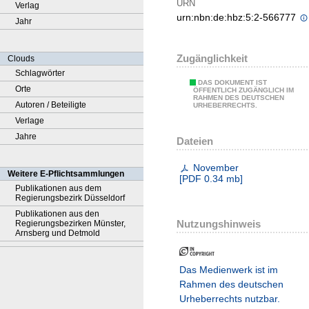
URN
Verlag
urn:nbn:de:hbz:5:2-566777
Jahr
Zugänglichkeit
Clouds
Schlagwörter
DAS DOKUMENT IST
Orte
ÖFFENTLICH ZUGÄNGLICH IM
RAHMEN DES DEUTSCHEN
Autoren / Beteiligte
URHEBERRECHTS.
Verlage
Jahre
Dateien
November
Weitere E-Pflichtsammlungen
[
PDF
0.34 mb
]
Publikationen aus dem
Regierungsbezirk Düsseldorf
Publikationen aus den
Nutzungshinweis
Regierungsbezirken Münster,
Arnsberg und Detmold
Das Medienwerk ist im
Rahmen des deutschen
Urheberrechts nutzbar.