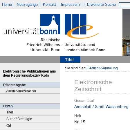
Home
Neuzugänge
Kontakt
Impressum
Erweiterte Suche
Titel
Sie sind hier:
E-Pflicht-Sammlung
Elektronische Publikationen aus
dem Regierungsbezirk Köln
Elektronische
Pflichtabgabe
Zeitschrift
Ablieferungsverfahren
Gesamttitel
Listen
Amtsblatt / Stadt Wassenberg
Titel
Heft
Autor / Beteiligte
Nr. 15
Ort