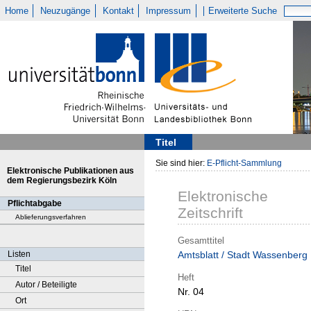
Home
Neuzugänge
Kontakt
Impressum
Erweiterte Suche
Titel
Sie sind hier:
E-Pflicht-Sammlung
Elektronische Publikationen aus
dem Regierungsbezirk Köln
Elektronische
Pflichtabgabe
Zeitschrift
Ablieferungsverfahren
Gesamttitel
Listen
Amtsblatt / Stadt Wassenberg
Titel
Heft
Autor / Beteiligte
Nr. 04
Ort