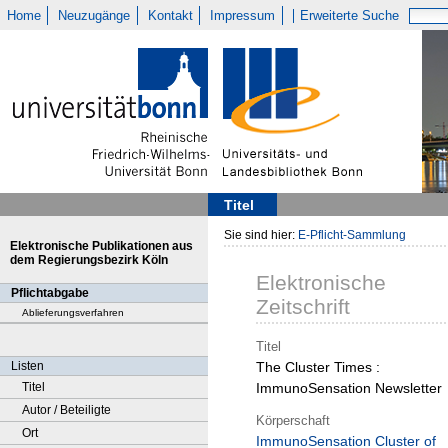
Home
Neuzugänge
Kontakt
Impressum
Erweiterte Suche
Titel
Sie sind hier:
E-Pflicht-Sammlung
Elektronische Publikationen aus
dem Regierungsbezirk Köln
Elektronische
Pflichtabgabe
Zeitschrift
Ablieferungsverfahren
Titel
Listen
The Cluster Times :
Titel
ImmunoSensation Newsletter
Autor / Beteiligte
Körperschaft
Ort
ImmunoSensation Cluster of