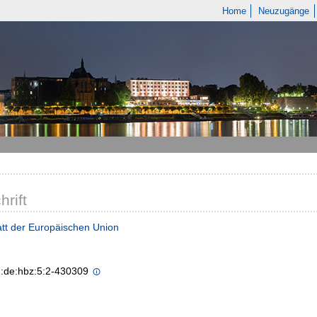
Home
Neuzugänge
hrift
tt der Europäischen Union
n:de:hbz:5:2-430309