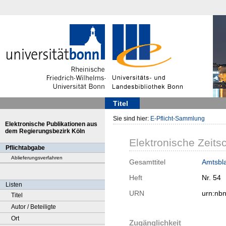
Titel
Sie sind hier:
E-Pflicht-Sammlung
Elektronische Publikationen aus
dem Regierungsbezirk Köln
Elektronische Zeitsc
Pflichtabgabe
Ablieferungsverfahren
Gesamttitel
Amtsbla
Heft
Nr. 54
Listen
URN
urn:nb
Titel
Autor / Beteiligte
Ort
Zugänglichkeit