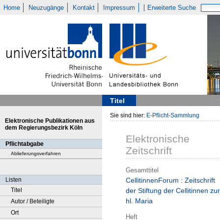
Home
Neuzugänge
Kontakt
Impressum
Erweiterte Suche
Titel
Sie sind hier:
E-Pflicht-Sammlung
Elektronische Publikationen aus
dem Regierungsbezirk Köln
Elektronische
Pflichtabgabe
Zeitschrift
Ablieferungsverfahren
Gesamttitel
Listen
CellitinnenForum : Zeitschrift
Titel
der Stiftung der Cellitinnen zur
hl. Maria
Autor / Beteiligte
Ort
Heft