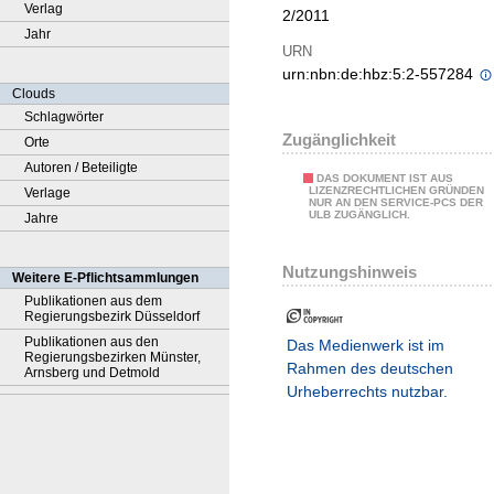
Verlag
2/2011
Jahr
URN
urn:nbn:de:hbz:5:2-557284
Clouds
Schlagwörter
Zugänglichkeit
Orte
Autoren / Beteiligte
DAS DOKUMENT IST AUS
LIZENZRECHTLICHEN GRÜNDEN
Verlage
NUR AN DEN SERVICE-PCS DER
ULB ZUGÄNGLICH.
Jahre
Nutzungshinweis
Weitere E-Pflichtsammlungen
Publikationen aus dem
Regierungsbezirk Düsseldorf
Publikationen aus den
Das Medienwerk ist im
Regierungsbezirken Münster,
Rahmen des deutschen
Arnsberg und Detmold
Urheberrechts nutzbar.