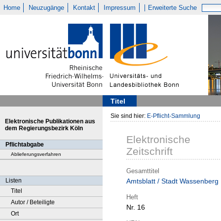
Home
Neuzugänge
Kontakt
Impressum
Erweiterte Suche
Titel
Sie sind hier:
E-Pflicht-Sammlung
Elektronische Publikationen aus
dem Regierungsbezirk Köln
Elektronische
Pflichtabgabe
Zeitschrift
Ablieferungsverfahren
Gesamttitel
Listen
Amtsblatt / Stadt Wassenberg
Titel
Heft
Autor / Beteiligte
Nr. 16
Ort